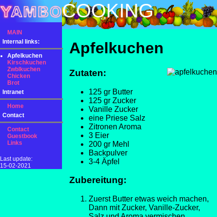
COOKING
MAIN
Internal links:
Apfelkuchen
Apfelkuchen
Kirschkuchen
Zwblkuchen
Zutaten:
Chicken
Brot
125 gr Butter
Intranet
125 gr Zucker
Home
Vanille Zucker
Contact
eine Priese Salz
Zitronen Aroma
Contact
3 Eier
Guestbook
Links
200 gr Mehl
Backpulver
Last update:
3-4 Äpfel
15-02-2021
Zubereitung:
Zuerst Butter etwas weich machen,
Dann mit Zucker, Vanille-Zucker,
Salz und Aroma vermischen